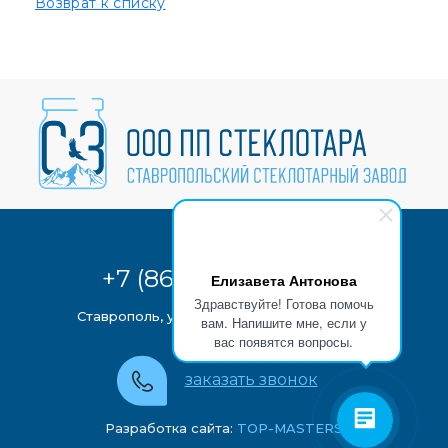
Возврат к списку
+7 (8652) 28-07-72
Елизавета Антонова
Здравствуйте! Готова помочь
Ставрополь, ул. Бабушкина, 7
на карте
вам. Напишите мне, если у
вас появятся вопросы.
заказать звонок
Разработка сайта:
TOP-MASTERS