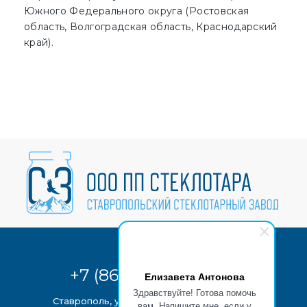
Южного Федерального округа (Ростовская
область, Волгоградская область, Краснодарский
край).
+7 (8652) 28-07-72
Елизавета Антонова
Здравствуйте! Готова помочь
Ставрополь, ул. Бабушкина, 7
на карте
вам. Напишите мне, если у